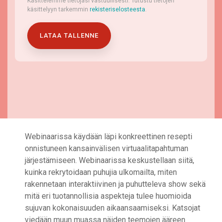
Käsittelemme tietojasi vastuullisesti. Tutustu tietojen
käsittelyyn tarkemmin
rekisteriselosteesta
.
Webinaarissa käydään läpi konkreettinen resepti
onnistuneen kansainvälisen virtuaalitapahtuman
järjestämiseen. Webinaarissa keskustellaan siitä,
kuinka rekrytoidaan puhujia ulkomailta, miten
rakennetaan interaktiivinen ja puhutteleva show sekä
mitä eri tuotannollisia aspekteja tulee huomioida
sujuvan kokonaisuuden aikaansaamiseksi. Katsojat
viedään muun muassa näiden teemojen ääreen