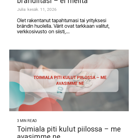
brändiltäsi – ei meiltä
Julia: kesäk. 11, 2026
Olet rakentanut tapahtumasi tai yrityksesi
brändin huolella. Värit ovat tarkkaan valitut,
verkkosivusto on siisti,...
3 MIN READ
Toimiala piti kulut piilossa – me
avasimme ne